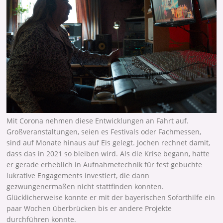
Mit Corona nehmen diese Entwicklungen an Fahrt auf.
Großveranstaltungen, seien es Festivals oder Fachmessen,
sind auf Monate hinaus auf Eis gelegt. Jochen rechnet damit,
dass das in 2021 so bleiben wird. Als die Krise begann, hatte
er gerade erheblich in Aufnahmetechnik für fest gebuchte
lukrative Engagements investiert, die dann
gezwungenermaßen nicht stattfinden konnten.
Glücklicherweise konnte er mit der bayerischen Soforthilfe ein
paar Wochen überbrücken bis er andere Projekte
durchführen konnte.