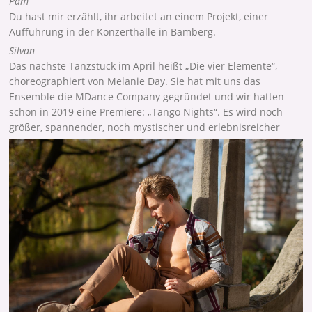
Pam
Du hast mir erzählt, ihr arbeitet an einem Projekt, einer
Aufführung in der Konzerthalle in Bamberg.
Silvan
Das nächste Tanzstück im April heißt „Die vier Elemente“,
choreographiert von Melanie Day. Sie hat mit uns das
Ensemble die MDance Company gegründet und wir hatten
schon in 2019 eine Premiere: „Tango Nights“. Es wird noch
größer, spannender, noch mystischer und erlebnisreicher