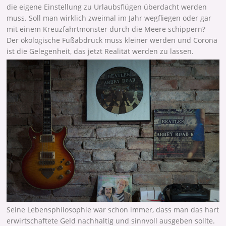
die eigene Einstellung zu Urlaubsflügen überdacht werden
muss. Soll man wirklich zweimal im Jahr wegfliegen oder gar
mit einem Kreuzfahrtmonster durch die Meere schippern?
Der ökologische Fußabdruck muss kleiner werden und Corona
ist die Gelegenheit, das jetzt Realität werden zu lassen.
Seine Lebensphilosophie war schon immer, dass man das hart
erwirtschaftete Geld nachhaltig und sinnvoll ausgeben sollte.