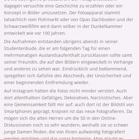
dagegen versuchte eine Geschichte zu erzählen oder ein
Konzept in Bilder umzusetzen. Der Fotoapparat stammt
tatsächlich vom Flohmarkt oder von Opas Dachboden und der
Schwarzweißfilm wird dann selber in der Dunkelkammer
entwickelt wie vor 100 Jahren.
Die Aufnahmen entstanden übrigens abends in seiner
Studentenbude, die er am folgenden Tag für einen
mehrmonatigen Auslandsaufenthalt zurücklassen sollte samt
seiner Freundin, die auf den Bildern eingewickelt in Vorhänge
und anderes zu sehen war. Eindrücklich und beklemmend,
spiegelten sich Gefühle des Abschieds, der Unsicherheit und
einer beginnenden Entfremdung wieder.
Auf Instagram hätten die Fotos nicht minder verstört. Auch
dort allenthalben Gefälliges, Dekoratives, Narzisstisches. Aber
eine Gemeinsamkeit fällt mir auf: auch dort ist der Bildstil von
Smartphones geprägt, Knipsen ist das neue Fotografieren. Da
mögen sich die alten Herren um die 50 in den Online-
Diskussionen noch so sehr wundern, weshalb sie so schwer
junge Damen finden, die von ihnen aufwändig fotografiert
werden möchten und das sogar kostenlos. Man glaubt es