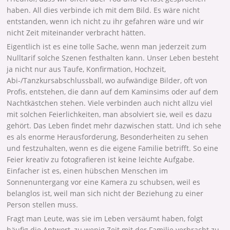
haben. All dies verbinde ich mit dem Bild. Es wäre nicht
entstanden, wenn ich nicht zu ihr gefahren wäre und wir
nicht Zeit miteinander verbracht hätten.
Eigentlich ist es eine tolle Sache, wenn man jederzeit zum
Nulltarif solche Szenen festhalten kann. Unser Leben besteht
ja nicht nur aus Taufe, Konfirmation, Hochzeit,
Abi-/Tanzkursabschlussball, wo aufwändige Bilder, oft von
Profis, entstehen, die dann auf dem Kaminsims oder auf dem
Nachtkästchen stehen. Viele verbinden auch nicht allzu viel
mit solchen Feierlichkeiten, man absolviert sie, weil es dazu
gehört. Das Leben findet mehr dazwischen statt. Und ich sehe
es als enorme Herausforderung, Besonderheiten zu sehen
und festzuhalten, wenn es die eigene Familie betrifft. So eine
Feier kreativ zu fotografieren ist keine leichte Aufgabe.
Einfacher ist es, einen hübschen Menschen im
Sonnenuntergang vor eine Kamera zu schubsen, weil es
belanglos ist, weil man sich nicht der Beziehung zu einer
Person stellen muss.
Fragt man Leute, was sie im Leben versäumt haben, folgt
häufig die Antwort, zu wenig Zeit mit der Familie verbracht zu