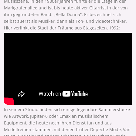
Musikszene. In den 1980er Jahren führte er die Etage in der
Markgrafenallee und ist bis heute aktiver Gitarrist in der von
ihm gegründeten Band: „Bella Donna“. Er bezeichnet sich
selbst zuerst als Musiker, dann als Ton- und Videotechniker.
Hier verlinkt die Stadt der Träume aus Etagezeiten, 1992:
In seinem Studio finden sich einige legendäre Sammlerstücke
wie Artwork, Jupiter-6 oder Emax an musikalischem
Equipment, die heute noch ihren Dienst tun und aus
Modellreihen stammen, mit denen früher Depeche Mode, Van