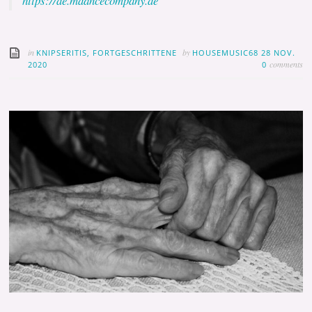
https://de.mdancecompany.de
in
by
KNIPSERITIS, FORTGESCHRITTENE
HOUSEMUSIC68
28 NOV.
comments
2020
0