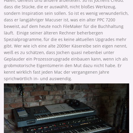
Halen, Genesis und andere arbeiteten. So ist Jochens Credo,
dass die Stücke, die er auswählt, nicht bloßes Werkzeug,
sondern Inspiration sein sollen. So ist es wenig verwunderlich,
dass er langjähriger Macuser ist, was ein alter PPC 7200
beweist, auf dem heute noch FileMaker für die Buchhaltung
läuft. Einige seiner älteren Rechner beherbergen
Spezialprogramme, für die es keine aktuellen Upgrades mehr
gibt. Wer wie ich eine alte 2009er Käsereibe sein eigen nennt,
weiß es zu schätzen, dass Jochen quasi nebenbei unter
Geplauder ein Prozessorupgrade einbauen kann, wenn ich als
grobmotorische Eigentümerin den Mut dazu nicht habe. Er
kennt wirklich fast jeden Mac der vergangenen Jahre
sprichwörtlich in- und auswendig.