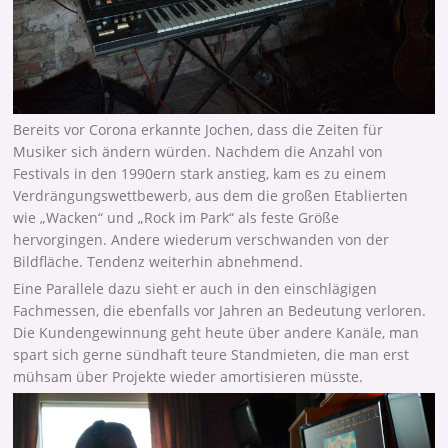
Bereits vor Corona erkannte Jochen, dass die Zeiten für
Musiker sich ändern würden. Nachdem die Anzahl von
Festivals in den 1990ern stark anstieg, kam es zu einem
Verdrängungswettbewerb, aus dem die großen Etablierten
wie „Wacken“ und „Rock im Park“ als feste Größe
hervorgingen. Andere wiederum verschwanden von der
Bildfläche. Tendenz weiterhin abnehmend.
Eine Parallele dazu sieht er auch in den einschlägigen
Fachmessen, die ebenfalls vor Jahren an Bedeutung verloren.
Die Kundengewinnung geht heute über andere Kanäle, man
spart sich gerne sündhaft teure Standmieten, die man erst
mühsam über Projekte wieder amortisieren müsste.