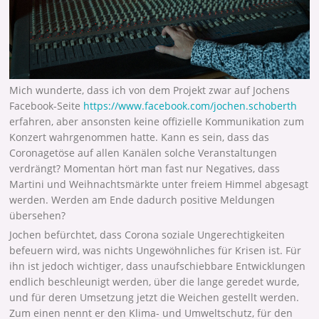
Mich wunderte, dass ich von dem Projekt zwar auf Jochens
Facebook-Seite
https://www.facebook.com/jochen.schoberth
erfahren, aber ansonsten keine offizielle Kommunikation zum
Konzert wahrgenommen hatte. Kann es sein, dass das
Coronagetöse auf allen Kanälen solche Veranstaltungen
verdrängt? Momentan hört man fast nur Negatives, dass
Martini und Weihnachtsmärkte unter freiem Himmel abgesagt
werden. Werden am Ende dadurch positive Meldungen
übersehen?
Jochen befürchtet, dass Corona soziale Ungerechtigkeiten
befeuern wird, was nichts Ungewöhnliches für Krisen ist. Für
ihn ist jedoch wichtiger, dass unaufschiebbare Entwicklungen
endlich beschleunigt werden, über die lange geredet wurde,
und für deren Umsetzung jetzt die Weichen gestellt werden.
Zum einen nennt er den Klima- und Umweltschutz, für den