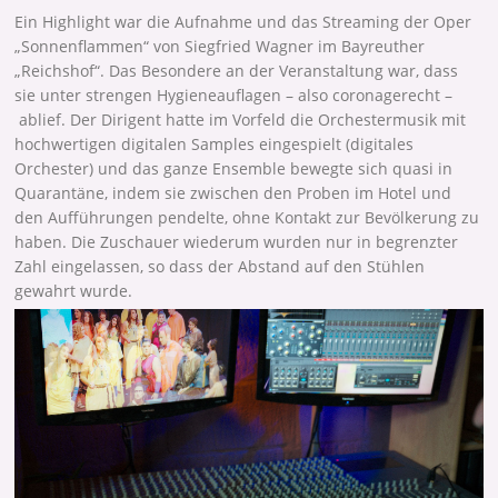
Ein Highlight war die Aufnahme und das Streaming der Oper
„Sonnenflammen“ von Siegfried Wagner im Bayreuther
„Reichshof“. Das Besondere an der Veranstaltung war, dass
sie unter strengen Hygieneauflagen – also coronagerecht –
ablief. Der Dirigent hatte im Vorfeld die Orchestermusik mit
hochwertigen digitalen Samples eingespielt (digitales
Orchester) und das ganze Ensemble bewegte sich quasi in
Quarantäne, indem sie zwischen den Proben im Hotel und
den Aufführungen pendelte, ohne Kontakt zur Bevölkerung zu
haben. Die Zuschauer wiederum wurden nur in begrenzter
Zahl eingelassen, so dass der Abstand auf den Stühlen
gewahrt wurde.