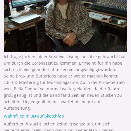
Ich frage Jochen, ob er kreative Lösungsansätze gebraucht hat,
um durch die Coronazeit zu kommen. Er meint, für ihn habe
sich nicht viel geändert, ihm sei nie langweilig geworden.
Seine Brot- und Butterjobs habe er weiter machen können,
z.B. CD-Mastering für Musikmagazine. Auch der Probebetrieb
von „Bella Donna“ sei normal weitergelaufen, da der Raum
groß genug ist und die Band fand Zeit, an neuen Stücken zu
arbeiten. Liegengebliebenes wartet bis heute auf
Aufarbeitung.
Wahnfried in 3D auf Sketchfab
Außerdem braucht Jochen keine Krisenzeiten, um sich
weiterzuentwickeln, denn das tut er seiner Natur gemäß