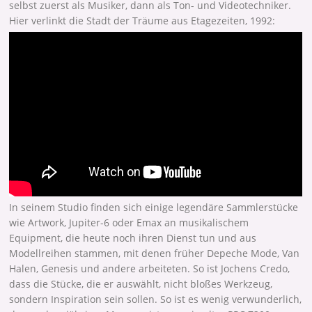
selbst zuerst als Musiker, dann als Ton- und Videotechniker.
Hier verlinkt die Stadt der Träume aus Etagezeiten, 1992:
In seinem Studio finden sich einige legendäre Sammlerstücke
wie Artwork, Jupiter-6 oder Emax an musikalischem
Equipment, die heute noch ihren Dienst tun und aus
Modellreihen stammen, mit denen früher Depeche Mode, Van
Halen, Genesis und andere arbeiteten. So ist Jochens Credo,
dass die Stücke, die er auswählt, nicht bloßes Werkzeug,
sondern Inspiration sein sollen. So ist es wenig verwunderlich,