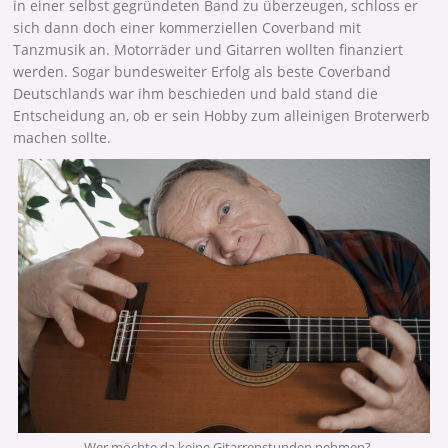
in einer selbst gegründeten Band zu überzeugen, schloss er
sich dann doch einer kommerziellen Coverband mit
Tanzmusik an. Motorräder und Gitarren wollten finanziert
werden. Sogar bundesweiter Erfolg als beste Coverband
Deutschlands war ihm beschieden und bald stand die
Entscheidung an, ob er sein Hobby zum alleinigen Broterwerb
machen sollte.
Wer möchte da keine Gitarrenstunden nehmen?