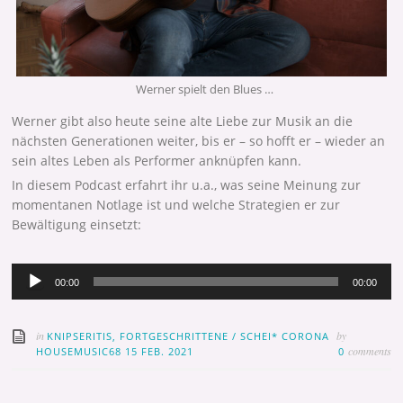
Werner spielt den Blues …
Werner gibt also heute seine alte Liebe zur Musik an die
nächsten Generationen weiter, bis er – so hofft er – wieder an
sein altes Leben als Performer anknüpfen kann.
In diesem Podcast erfahrt ihr u.a., was seine Meinung zur
momentanen Notlage ist und welche Strategien er zur
Bewältigung einsetzt:
Audio-
00:00
00:00
Player
in
by
KNIPSERITIS, FORTGESCHRITTENE
/
SCHEI* CORONA
comments
HOUSEMUSIC68
15 FEB. 2021
0