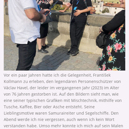
Vor ein paar Jahren hatte ich die Gelegenheit,
František
Kollmann zu erleben, den legendären Personenschützer von
V
á
clav Havel, der leider im vergangenen Jahr (2023) im Alter
von 76 Jahren gestorben ist. Auf den Bildern sieht man, wie
eine seiner typischen Grafiken mit Mischtechnik, mithilfe von
Tusche, Kaffee, Bier oder Asche entsteht. Seine
Lieblingsmotive waren Samuraireiter und Segelschiffe. Den
Abend werde ich nie vergessen, auch wenn ich kein Wort
verstanden habe. Umso mehr konnte ich mich auf sein Malen