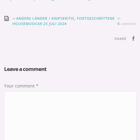
in
by
ANDERE LÄNDER
/
KNIPSERITIS, FORTGESCHRITTENE
comments
HOUSEMUSIC68
25 JULI 2024
0
SHARE
Leave a comment
Your comment
*