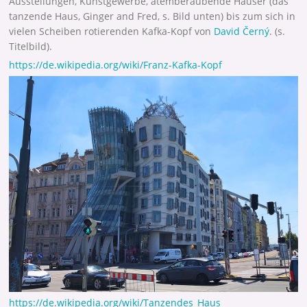
Ausstellungen, Kunstgewerbe, atemberaubende Häuser (das
tanzende Haus, Ginger and Fred, s. Bild unten) bis zum sich in
vielen Scheiben rotierenden Kafka-Kopf von
David Černý
.
(s.
Titelbild).
https://de.wikipedia.org/wiki/Franz-Kafka-Kopf
https://de.wikipedia.org/wiki/Tanzendes_Haus