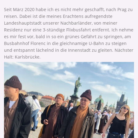
Seit März 2020 habe ich es nicht mehr geschafft, nach Prag zu
reisen. Dabei ist die meines Erachtens aufregendste
Landeshauptstadt unserer Nachbarländer, von meiner
Residenz nur eine 3-stündige Flixbusfahrt entfernt. Ich nehme
es mir fest vor, bald in so ein grünes Gefährt zu springen, am
Busbahnhof Florenc in die gleichnamige U-Bahn zu steigen
und entspannt lächelnd in die Innenstadt zu gleiten. Nächster
Halt: Karlsbrücke.