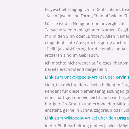
Es geschieht tagtäglich in Deutschland, f
„Kevin“ (weibliche Form „Chantal“ wie in Ch
Für sie ist das Neugeborene unvergleichlic
Tatsache wiederspiegelnden Namen. Es gib
mir in den Sinn oder „Britney“. Allen Nam
eingedeutschte Aussprache, gerne auch mi
„Delli“ (als Abkürzung für die englische Au
letzteren sind im Gebrauch.
Ich möchte nicht weiter auf dieses Phänome
bereits erschöpfend dargestellt:
Link
zum Uncyclopedia-Artikel über
Kevini
Nein, ich möchte den allseits beliebten Dr
Pendant für diese Namensentgleisungen gel
eines bärtigen und vielleicht auch wetter
bärtiger Großmutti) und erhöhe den Mittelk
entsteht, gerne in Schmutzigbraun oder S
Link
zum Wikipedia-Artikel über den
Draga
In der Bildbearbeitung gibt es ja viele Mögl