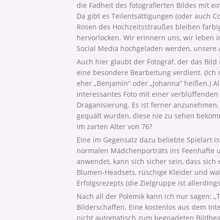
die Fadheit des fotografierten Bildes mit e
Da gibt es Teilentsättigungen (oder auch Col
Rosen des Hochzeitsstraußes bleiben farbi
hervorlocken. Wir erinnern uns, wir leben in
Social Media hochgeladen werden, unsere 
Auch hier glaubt der Fotograf, der das Bild 
eine besondere Bearbeitung verdient. (Ich
eher „Benjamin“ oder „Johanna“ heißen.) Als
interessantes Foto mit einer verblüffende
Draganisierung. Es ist ferner anzunehmen,
gequält wurden, diese nie zu sehen bekom
im zarten Alter von 76?
Eine im Gegensatz dazu beliebte Spielart 
normalen Mädchenporträts ins Feenhafte un
anwendet, kann sich sicher sein, dass sich
Blumen-Headsets, rüschige Kleider und wa
Erfolgsrezepts (die Zielgruppe ist allerdings
Nach all der Polemik kann ich nur sagen: „T
Bilderschaffen. Eine kostenlos aus dem In
nicht automatisch zum begnadeten Bildbear