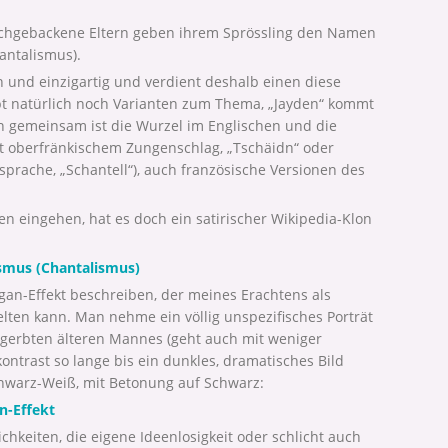
rischgebackene Eltern geben ihrem Sprössling den Namen
antalismus).
h und einzigartig und verdient deshalb einen diese
t natürlich noch Varianten zum Thema, „Jayden“ kommt
en gemeinsam ist die Wurzel im Englischen und die
t oberfränkischem Zungenschlag, „Tschäidn“ oder
ssprache, „Schantell“), auch französische Versionen des
n eingehen, hat es doch ein satirischer Wikipedia-Klon
smus (Chantalismus)
agan-Effekt beschreiben, der meines Erachtens als
ten kann. Man nehme ein völlig unspezifisches Porträt
gegerbten älteren Mannes (geht auch mit weniger
ontrast so lange bis ein dunkles, dramatisches Bild
chwarz-Weiß, mit Betonung auf Schwarz:
n-Effekt
ichkeiten, die eigene Ideenlosigkeit oder schlicht auch