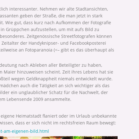
ich interessanter. Nehmen wir alte Stadtansichten,
assanten geben der Straße, die man jetzt in stark
it. Wie gut, dass kurz nach Aufkommen der Fotografie
 in Grüppchen aufzustellen, um mit aufs Bild zu
esonderes. Zeitgenössische Streetfotografen können
m Zeitalter der Handyknipser- und Facebookposterei
eilweise an Fotoparanoia (<– gibt es das überhaupt als
edeutung nach Ableben aller Beteiligter zu haben,
n Maier hinzuweisen scheint. Zeit ihres Lebens hat sie
roßteil wegen Geldknappheit niemals entwickelt wurde.
mädchen auch die Tätigkeit an sich wichtiger als das
lder ein unglaublicher Schatz für die Nachwelt, der
ihrem Lebensende 2009 ansammelte.
eigene Heimatstadt flaniert oder im Urlaub unbekannte
issen, dass er sich nicht im rechtsfreien Raum bewegt:
ht-am-eigenen-bild.html