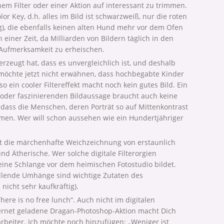
inem Filter oder einer Aktion auf interessant zu trimmen.
or Key, d.h. alles im Bild ist schwarzweiß, nur die roten
g), die ebenfalls keinen alten Hund mehr vor dem Ofen
 einer Zeit, da Milliarden von Bildern täglich in den
Aufmerksamkeit zu erheischen.
erzeugt hat, dass es unvergleichlich ist, und deshalb
 möchte jetzt nicht erwähnen, dass hochbegabte Kinder
o ein cooler Filtereffekt macht noch kein gutes Bild. Ein
n oder faszinierenden Bildaussage braucht auch keine
 dass die Menschen, deren Porträt so auf Mittenkontrast
men. Wer will schon aussehen wie ein Hundertjähriger
ist die märchenhafte Weichzeichnung von erstaunlich
d Ätherische. Wer solche digitale Filterorgien
 eine Schlange vor dem heimischen Fotostudio bildet.
llende Umhänge sind wichtige Zutaten des
 nicht sehr kaufkräftig).
here is no free lunch“. Auch nicht im digitalen
ternet geladene Dragan-Photoshop-Aktion macht Dich
beiter. Ich möchte noch hinzufügen: „Weniger ist