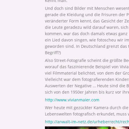
Kennt man.
Und doch sind Bilder mit Menschen wesentl
gerade die Kleidung und die Frisuren der P
veränderter Form kennt, das Gesicht der Ze
die Leute geradezu wild darauf waren, sich
kommen, war das doch damals etwas ganz b
ein Lied davon singen, wie fotoscheu wir i
geworden sind. In Deutschland grenzt das t
Begriff?)
Also Street-Fotografie scheint die größte B
worauf das faszinierende Beispiel von Vivia
viel Filmmaterial belichtet, von dem der G
Vielleicht war dem fotografierenden Kinder
Auswerten der Negative … Heute sind die Bi
sich von den 1950er Jahren bis kurz vor 
http://www.vivianmaier.com
Wer heute mit gezückter Kamera durch die 
Lebenswelten fotografisch erkundet, muss w
http://anwalt-im-netz.de/urheberrecht/rec