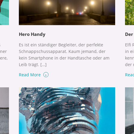
Hero Handy
Der
s
Es ist ein ständiger Begleiter, der perfekte
Elfi
iner
Schnappschussapparat. Kaum jemand, der
in e
ere,
kein Smartphone in der Handtasche oder am
kenn
Leib trägt. […]
der 
›
Read More
Rea