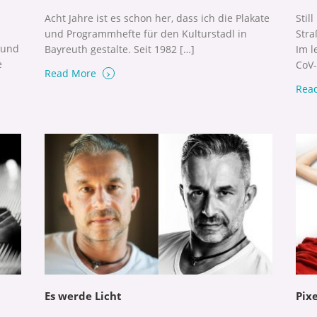
Acht Jahre ist es schon her, dass ich die Plakate
Stil
und Programmhefte für den Kulturstadl in
Stra
 und
Bayreuth gestalte. Seit 1982 […]
Im l
e
CoV-
›
Read More
Rea
Es werde Licht
Pix