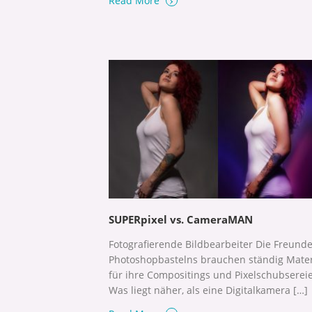
Read More
SUPERpixel vs. CameraMAN
Fotografierende Bildbearbeiter Die Freund
Photoshopbastelns brauchen ständig Mater
für ihre Compositings und Pixelschubserei
Was liegt näher, als eine Digitalkamera […]