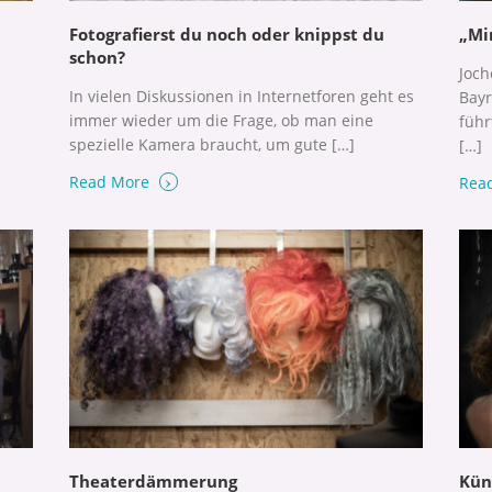
Fotografierst du noch oder knippst du
„Mi
schon?
Joch
In vielen Diskussionen in Internetforen geht es
Bayr
immer wieder um die Frage, ob man eine
führ
spezielle Kamera braucht, um gute […]
[…]
›
Read More
Rea
Theaterdämmerung
Kün