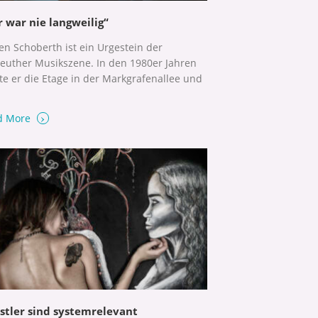
r war nie langweilig“
en Schoberth ist ein Urgestein der
euther Musikszene. In den 1980er Jahren
te er die Etage in der Markgrafenallee und
›
d More
stler sind systemrelevant