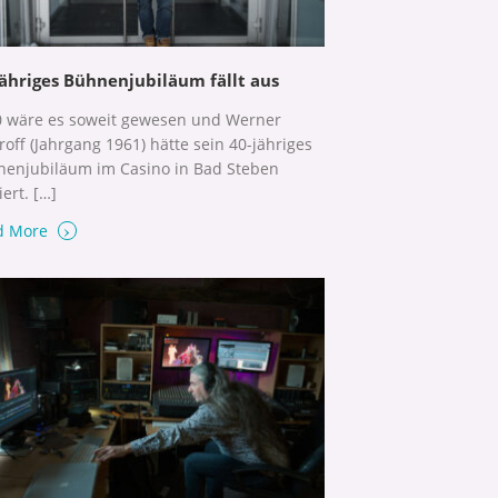
jähriges Bühnenjubiläum fällt aus
 wäre es soweit gewesen und Werner
roff (Jahrgang 1961) hätte sein 40-jähriges
enjubiläum im Casino in Bad Steben
iert. […]
›
d More