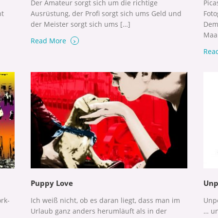
Der Amateur sorgt sich um die richtige
Pica
ht
Ausrüstung, der Profi sorgt sich ums Geld und
Foto
der Meister sorgt sich ums […]
Deme
Maar
›
Read More
Rea
Puppy Love
Unp
ork-
Ich weiß nicht, ob es daran liegt, dass man im
Unpo
Urlaub ganz anders herumläuft als in der
… un