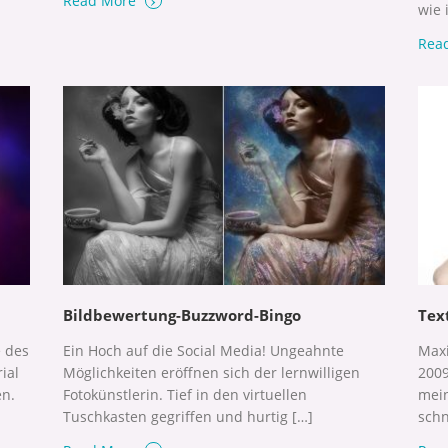
Read More
wie 
Rea
Bildbewertung-Buzzword-Bingo
Text
e des
Ein Hoch auf die Social Media! Ungeahnte
Maxi
ial
Möglichkeiten eröffnen sich der lernwilligen
2009
en.
Fotokünstlerin. Tief in den virtuellen
mein
Tuschkasten gegriffen und hurtig […]
schn