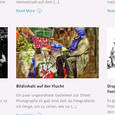
ine
Heimatstadt auf dem […]
natü
›
Read More
Rea
Bildinhalt auf der Flucht
Dra
Fot
Ein paar ungeordnete Gedanken zur Street
Es g
z so
Photography Es gab eine Zeit, da fotografierte
fris
ich Dinge, um zu sehen, wie sie […]
den 
›