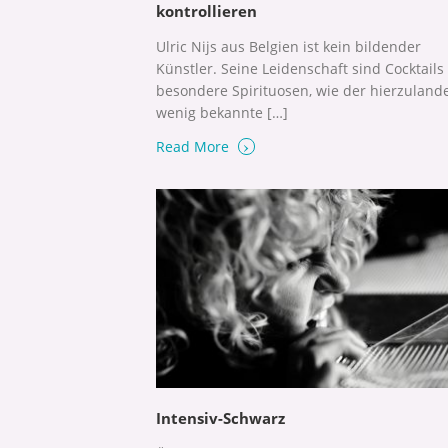
kontrollieren
Ulric Nijs aus Belgien ist kein bildender
Künstler. Seine Leidenschaft sind Cocktails
besondere Spirituosen, wie der hierzuland
wenig bekannte […]
›
Read More
Intensiv-Schwarz