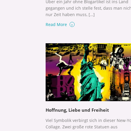
Über ein Jahr ohne Blogartikel ist ins Land
gegangen und ich stelle fest, dass man nic
nur Zeit haben muss, […]
›
Read More
Hoffnung, Liebe und Freiheit
Viel Symbolik verbirgt sich in dieser New-Y
Collage. Zwei große rote Statuen aus