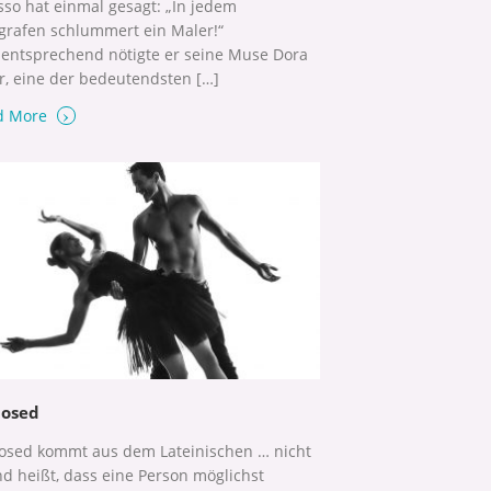
sso hat einmal gesagt: „In jedem
grafen schlummert ein Maler!“
ntsprechend nötigte er seine Muse Dora
, eine der bedeutendsten […]
›
d More
osed
sed kommt aus dem Lateinischen … nicht
d heißt, dass eine Person möglichst