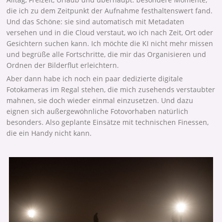
die ich zu dem Zeitpunkt der Aufnahme festhaltenswert fand.
Und das Schöne: sie sind automatisch mit Metadaten
versehen und in die Cloud verstaut, wo ich nach Zeit, Ort oder
Gesichtern suchen kann. Ich möchte die KI nicht mehr missen
und begrüße alle Fortschritte, die mir das Organisieren und
Ordnen der Bilderflut erleichtern.
Aber dann habe ich noch ein paar dedizierte digitale
Fotokameras im Regal stehen, die mich zusehends verstaubter
mahnen, sie doch wieder einmal einzusetzen. Und dazu
eignen sich außergewöhnliche Fotovorhaben natürlich
besonders. Also geplante Einsätze mit technischen Finessen,
die ein Handy nicht kann.