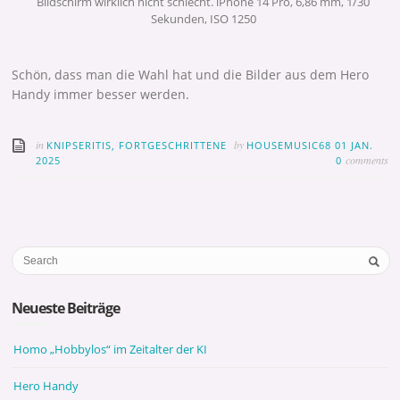
Bildschirm wirklich nicht schlecht. iPhone 14 Pro, 6,86 mm, 1/30
Sekunden, ISO 1250
Schön, dass man die Wahl hat und die Bilder aus dem Hero
Handy immer besser werden.
in
by
KNIPSERITIS, FORTGESCHRITTENE
HOUSEMUSIC68
01 JAN.
comments
2025
0
Neueste Beiträge
Homo „Hobbylos“ im Zeitalter der KI
Hero Handy