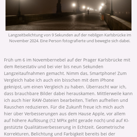
Langzeitbelichtung von 9 Sekunden auf der nebligen Karlsbrücke im
November 2024. Eine Person fotografierte und bewegte sich dabei.
Früh um 6 im Novembernebel auf der Prager Karlsbrücke mit
dem Reisestativ und bei vier bis neun Sekunden
Langzeitaufnahmen gemacht. Nimm das, Smartphone! Zum
Vergleich habe ich auch ein bisschen mit dem iPhone
geknipst, um einen Vergleich zu haben. Überrascht war ich,
dass brauchbare Bilder dabei herauskamen. Mittlerweile kann
ich auch hier RAW-Dateien bearbeiten, Tiefen aufhellen und
Rauschen reduzieren. Für die Zukunft freue ich mich auch
hier über Verbesserungen aus dem Hause Apple, vor allem
auf höhere Auflösung (12 MPix geht gerade noch) und auf KI-
gestützte Qualitätsverbesserung in Echtzeit. Geometrische
Korrekturen, Belichtung und Farbigkeit bereits bei der