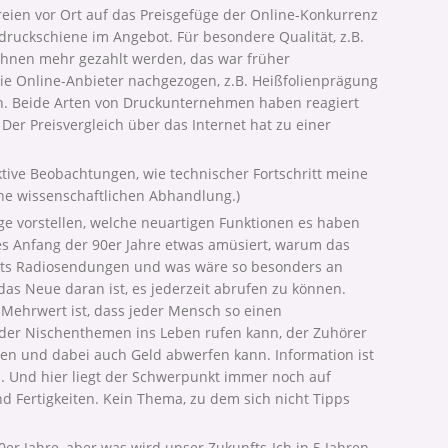
ereien vor Ort auf das Preisgefüge der Online-Konkurrenz
ldruckschiene im Angebot. Für besondere Qualität, z.B.
ihnen mehr gezahlt werden, das war früher
die Online-Anbieter nachgezogen, z.B. Heißfolienprägung
ch. Beide Arten von Druckunternehmen haben reagiert
er Preisvergleich über das Internet hat zu einer
ektive Beobachtungen, wie technischer Fortschritt meine
ne wissenschaftlichen Abhandlung.)
ge vorstellen, welche neuartigen Funktionen es haben
tes Anfang der 90er Jahre etwas amüsiert, warum das
ereits Radiosendungen und was wäre so besonders an
 das Neue daran ist, es jederzeit abrufen zu können.
 Mehrwert ist, dass jeder Mensch so einen
oder Nischenthemen ins Leben rufen kann, der Zuhörer
den und dabei auch Geld abwerfen kann. Information ist
. Und hier liegt der Schwerpunkt immer noch auf
 Fertigkeiten. Kein Thema, zu dem sich nicht Tipps
0er Jahre, aber was wird unser Zukunfts-Ich in 5 Jahren