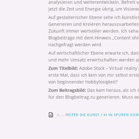
analysieren und weiterentwickeln. Befreit 
jetzt die Zeit und Energie übrig, um Vision
Auf gestalterischer Ebene sehe ich künstli
Generieren und Kreieren herauszuarbeiten.
Zukunft immer wertvoller werden. Ich sehe
Blogbeiträge mit dem Hinweis „Content ohne
nachgefragt werden wird.
Auf wirtschaftlicher Ebene erwarte ich, da
und mehr Umsatz erwirtschaften werden al
Zum Titelbild:
Adobe Stock – Virtual reality 
erste Mal, dass ich kein von mir selbst er
von beginnender Hobbylosigkeit?
Zum Beitragsbild:
Das kam heraus, als ich Ad
für den Blogbeitrag zu generieren. Muss w
in
... HEITER DIE KUNST
/
KI IN SPUREN VO