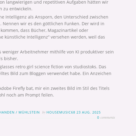
von langwierigen und repetitiven Aufgaben hätten wir
en zu entwickeln.
che Intelligenz als Ansporn, den Unterschied zwischen
 Nennen wir es den göttlichen Funken. Der wird in
 kommen, dass Bücher, Magazinartikel oder
 künstliche Intelligenz“ versehen werden, weil das
ss weniger Arbeitnehmer mithilfe von KI produktiver sein
s bisher.
glasses retro girl science fiction von studiostoks. Das
stelltes Bild zum Bloggen verwendet habe. Ein Anzeichen
obe Firefly bat, mir ein zweites Bild im Stil des Titels
ohl noch am Prompt feilen.
by
RHANDEN
/
MÜHLSTEIN
HOUSEMUSIC68
23 AUG. 2025
comments
0