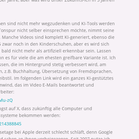
emen sind nicht mehr wegzudenken und KI-Tools werden
onspur nicht selber einsprechen möchte, nimmt seine
. Manche Videos sind komplett KI-generiert, ebenso die
5 zwar noch in den Kinderschuhen, aber es wird sich
 bald nicht mehr als artifiziell erkennbar sein. Lassen
n es für viele die am ehesten greifbare Variante ist. Ich
sen, die im Hintergrund stetig verbessert wird, am
en, z.B. Buchhaltung, Übersetzung von Fremdsprachen,
stil. Im folgenden Link wird ein ganzes KI-gestütztes
mwind, das im Video E-Mails beantwortet und
beiter:
aMu-zQ
gst auf X, dass zukünftig alle Computer und
ebssysteme bekommen werden:
2214388845
setage bei Apple derzeit schlecht schläft, denn Google
oid schon an ihnen vorbeigezogen. Seit 2007 nutze ich