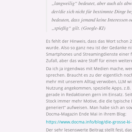
„langweilig“ bedeutet, aber auch als ab
der/die sich nicht für bestimmte Dinge be
bedeuten, dass jemand keine Interessen o
„spießig“ gilt. (Google-KI)
Es fehlt der Hinweis, dass das Wort schon 
wurde. Also so ganz neu ist der Gedanke ni
Smartphones und Streamingdienste einer f
Zufall, aber das wäre Stoff für einen weiter
Da ich ja irgendwas mit Medien mache, werd
sprechen. Braucht es zu der eigentlich noch
mehr mit unserem Alltag verwoben, LLM wi
Nutzung angekommen, spezielle Apps, z.B.
gerade in Redaktionen gern im Einsatz. Sei
Stock immer mehr Motive, die die typische
generiert“ aufweisen. Man habe sich an sow
Docma-Magazin Ende Mai in ihrem Blog:
https://www.docma.info/blog/die-grosse-ki
Der sehr lesenswerte Beitrag stellt fest, da