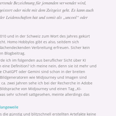
wertende Bezeichnung für jemanden verwendet wird,
geistert oder nicht mit dem Zeitgeist geht. Es kann auch
der Leidenschaften hat und somit als „uncool“ oder
2010 und in der Schweiz zum Wort des Jahres gekürt
cht. Homo Hobbylos gibt es also, seitdem sich
lächendeckenden Verbreitung erfreuen. Sicher kein
en Blogbeitrag.
e ich im folgenden aus beruflicher Sicht über KI
 eine Definition? Ich meine nein, denn sie ist mehr und
e ChatGPT oder Gemini sind schon in der breiten
 Bildgeneratoren wie Midjourney und Imagen sind
t ca. zwei Jahren sehe ich bei der Recherche in Adobe
 Bildsprache von Midjourney und einen Tag „KI-
as sehr schnell sattgesehen, meinte allerdings das
-langeweile
ss die günstig und blitzschnell erstellten Artefakte keine