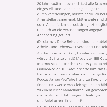
20 Jahre später haben sich fast alle Druck
eingestellt und haben eine günstige Digita
durch Veredelungen, musste natürlich bei 
Alleinstellungsmerkmal. Mittlerweile sind 
oder Volltonfarbenddruck sind jetzt mögli
und sich an die Veränderungen angepasst. D
Annäherung geführt.
(Disclaimer: Diese Beispiele sind nur subj
Arbeits- und Lebenswelt verändert und kei
Als das Internet aufkam, konnten sich weni
würde. So fragte ein US-Moderator Bill Ga
Internet so ein Fortschritt sei, es gäbe b
Online-Radio? Bill Gates erklärte ihm, dass
Heute lächeln wir darüber, denn der große
Podcast/einen YouTube-Kanal zu Spezial- 
finden, Netzwerke von Gleichgesinnten bil
zu einem leicht handelbaren Gut geworden
menschlichen Erfahrungen, Erfindungen und
und Anleitungen finden ließen.
Heute lächeln wir über den Bill Gates der 9