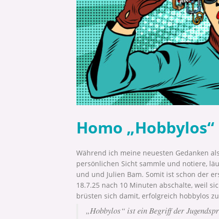
Homo „Hobbylos“ i
Während ich meine neuesten Gedanken als 
persönlichen Sicht sammle und notiere, lä
und und Julien Bam. Somit ist schon der er
18.7.25 nach 10 Minuten abschalte, weil si
brüsten sich damit, erfolgreich hobbylos zu
„Hobbylos“ ist ein Begriff der Jugendsp