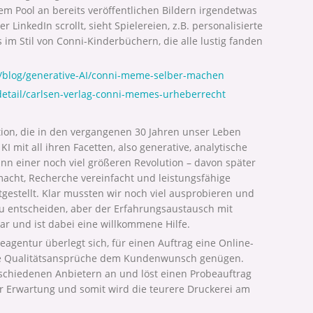
m Pool an bereits veröffentlichen Bildern irgendetwas
inkedIn scrollt, sieht Spielereien, z.B. personalisierte
 im Stil von Conni-Kinderbüchern, die alle lustig fanden
/blog/generative-AI/conni-meme-selber-machen
/detail/carlsen-verlag-conni-memes-urheberrecht
tion, die in den vergangenen 30 Jahren unser Leben
KI mit all ihren Facetten, also generative, analytische
nn einer noch viel größeren Revolution – davon später
macht, Recherche vereinfacht und leistungsfähige
gestellt. Klar mussten wir noch viel ausprobieren und
u entscheiden, aber der Erfahrungsaustausch mit
r und ist dabei eine willkommene Hilfe.
eagentur überlegt sich, für einen Auftrag eine Online-
die Qualitätsansprüche dem Kundenwunsch genügen.
schiedenen Anbietern an und löst einen Probeauftrag
er Erwartung und somit wird die teurere Druckerei am