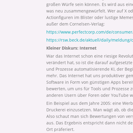
großen Würfe sein können. Es wird aus eine
was neu zusammengewürfelt. Wer auf X oder L
Actionfiguren im Blister oder lustige Memes
außer dem Cornelsen-Verlag:
https://www.perfectcorp.com/de/consumer
https://rsw.beck.de/aktuell/daily/meldung
Kleiner Diskurs: Internet
War das Internet schon eine riesige Revolu
verändert hat, so ist die darauf aufgesetzte 
und Prozesse automatisierende KI, der Begi
mehr. Das Internet hat uns produktiver ge
Software in Form von günstigen Apps bereit
bewerten, um uns für Tools und Prozesse z
anderen Usern über Foren oder YouTube wa
Ein Beispiel aus dem Jahre 2005: eine Werb
Druckerei einzusetzen. Man wägt ab, ob 
Also schaut man sich Bewertungen von ver
aus. Das Ergebnis entspricht dann nicht d
Ort präferiert.