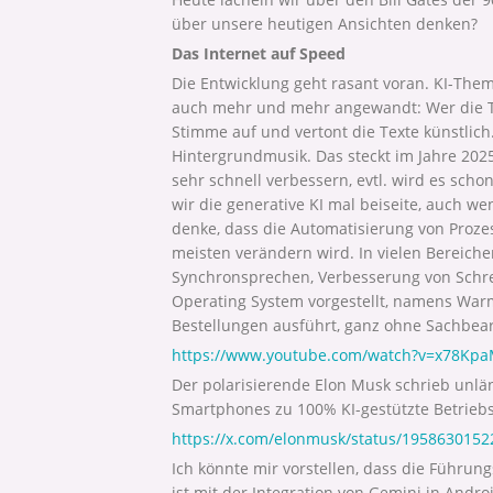
über unsere heutigen Ansichten denken?
Das Internet auf Speed
Die Entwicklung geht rasant voran. KI-Th
auch mehr und mehr angewandt: Wer die T
Stimme auf und vertont die Texte künstlich
Hintergrundmusik. Das steckt im Jahre 202
sehr schnell verbessern, evtl. wird es schon
wir die generative KI mal beiseite, auch wen
denke, dass die Automatisierung von Prozes
meisten verändern wird. In vielen Bereich
Synchronsprechen, Verbesserung von Schreib
Operating System vorgestellt, namens War
Bestellungen ausführt, ganz ohne Sachbear
https://www.youtube.com/watch?v=x78Kp
Der polarisierende Elon Musk schrieb unlän
Smartphones zu 100% KI-gestützte Betri
https://x.com/elonmusk/status/195863015
Ich könnte mir vorstellen, dass die Führung
ist mit der Integration von Gemini in Andr